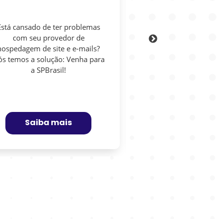
Está cansado de ter problemas
O serviço de Assiste
com seu provedor de
pensado especifica
hospedagem de site e e-mails?
profissional liberal,
s temos a solução: Venha para
clínicas. Nós atend
a SPBrasil!
etapas: desde forn
telefônica, até
atendimento 
Saiba mais
Saiba m