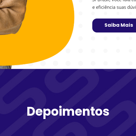
e eficiência suas dú
Saiba Mais
Depoimentos