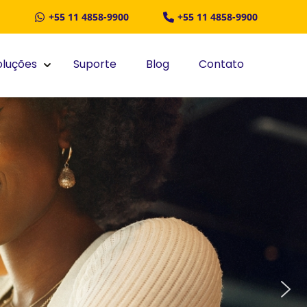
+55 11 4858-9900
+55 11 4858-9900
oluções
Suporte
Blog
Contato