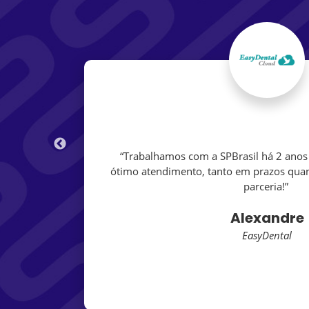
oje. O
“Trabalhamos com a SPBrasil há 2 ano
isamos
ótimo atendimento, tanto em prazos qua
parceria!”
Alexandre
EasyDental