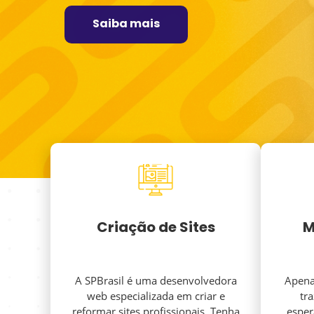
Saiba mais
Criação de Sites
M
A SPBrasil é uma desenvolvedora
Apenas
web especializada em criar e
tr
reformar sites profissionais. Tenha
esper