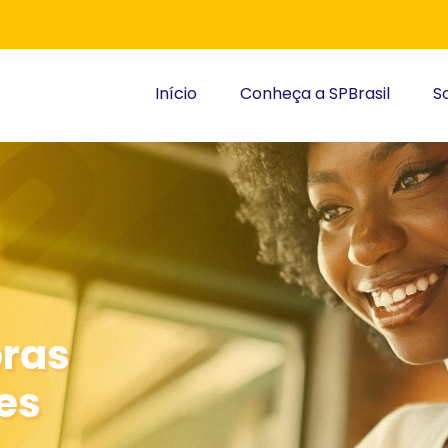
Início
Conheça a SPBrasil
S
oras
es