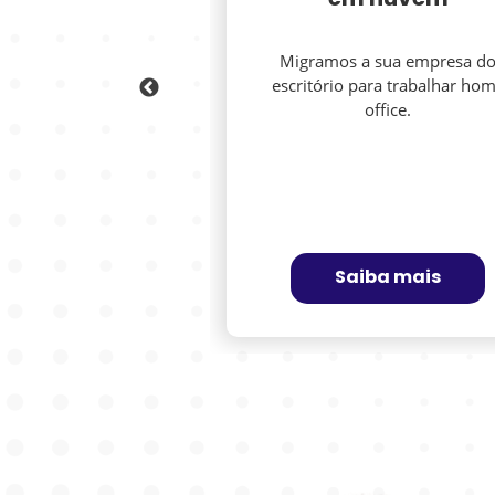
mercial
em nuvem
cios en Brasil, el
Migramos a sua empresa d
s grande de América
escritório para trabalhar ho
Latina.
office.
aiba mais
Saiba mais