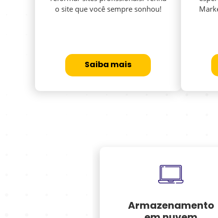
o site que você sempre sonhou!
Marke
Saiba mais
esentacíon
Armazenamento