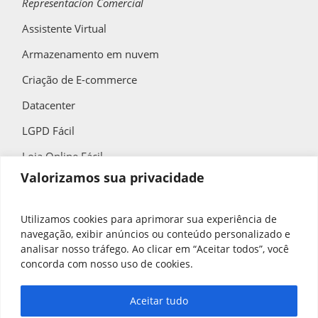
Representacíon Comercial
Assistente Virtual
Armazenamento em nuvem
Criação de E-commerce
Datacenter
LGPD Fácil
Loja Online Fácil
Valorizamos sua privacidade
QR Code Fácil
Utilizamos cookies para aprimorar sua experiência de
navegação, exibir anúncios ou conteúdo personalizado e
Contato
analisar nosso tráfego. Ao clicar em “Aceitar todos”, você
concorda com nosso uso de cookies.
(11) 4858-9900
contato@spbrasil.com.br
Aceitar tudo