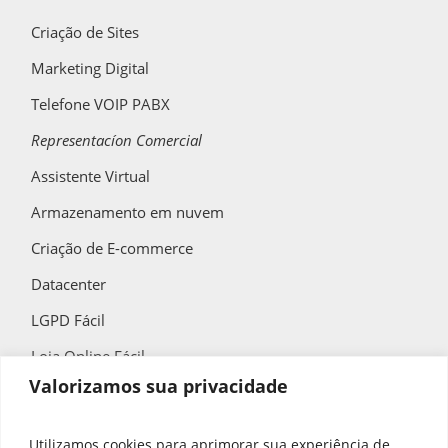
Criação de Sites
Marketing Digital
Telefone VOIP PABX
Representacíon Comercial
Assistente Virtual
Armazenamento em nuvem
Criação de E-commerce
Datacenter
LGPD Fácil
Loja Online Fácil
Valorizamos sua privacidade
QR Code Fácil
Utilizamos cookies para aprimorar sua experiência de