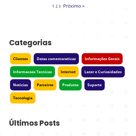
Próximo »
1
2
3
Categorias
Clientes
Datas comemorativas
Informações Gerais
Informacoes Tecnicas
Internet
Lazer e Curiosidades
Noticias
Parceiros
Produtos
Suporte
Tecnologia
Últimos Posts