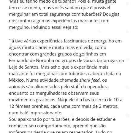
‘Mas eu tenho medo de tubarão’! Pois é, muita gente
tem esse medo, mas vocês sabiam que é possível
mergulhar em total segurança com tubarões? Douglas
nos contou algumas experiências marcantes com
mergulho, incluindo essa! Veja só:
“Já tive várias experiências fascinantes de mergulho em
águas muito claras e muito ricas em vida, como
encontrar com grandes grupos de golfinhos em
Fernando de Noronha ou grupos de várias tartarugas na
Laje de Santos. Mas acho que a experiência mais
marcante foi mergulhar com tubarões-cabeça-chata no
México. Numa atividade chamada
shark feed
, os
animais são alimentados pelo staff da operadora
enquanto os mergulhadores observam seus
movimentos graciosos. Naquele dia havia cerca de 10 a
12 fêmeas prenhes, cada uma com mais de 2 metros,
num balé impressionante.
Sou apaixonado por tubarões, e depois de estudar e
conhecer seu comportamento, aprendi que são
inofensivos desde que sejam respeitados. Tudo no