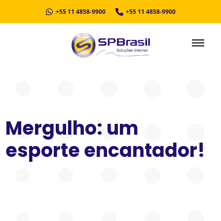
+55 11 4858-9900
+55 11 4858-9900
Mergulho: um
esporte encantador!