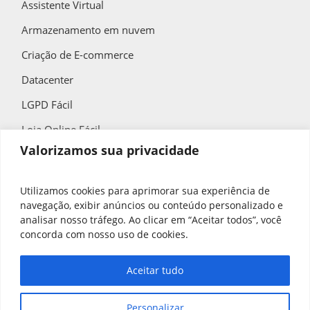
Assistente Virtual
Armazenamento em nuvem
Criação de E-commerce
Datacenter
LGPD Fácil
Loja Online Fácil
Valorizamos sua privacidade
QR Code Fácil
Utilizamos cookies para aprimorar sua experiência de
navegação, exibir anúncios ou conteúdo personalizado e
Contato
analisar nosso tráfego. Ao clicar em “Aceitar todos”, você
concorda com nosso uso de cookies.
(11) 4858-9900
contato@spbrasil.com.br
Aceitar tudo
Segunda à Sexta
Personalizar
das 8:00h às 18:00h