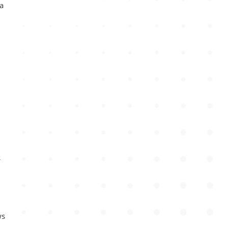
a
s
ws