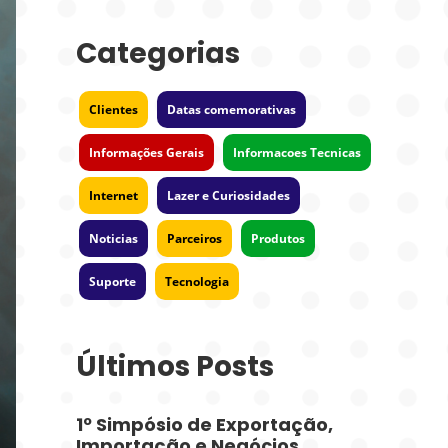
Categorias
Clientes
Datas comemorativas
Informações Gerais
Informacoes Tecnicas
Internet
Lazer e Curiosidades
Noticias
Parceiros
Produtos
Suporte
Tecnologia
Últimos Posts
1º Simpósio de Exportação,
Importação e Negócios