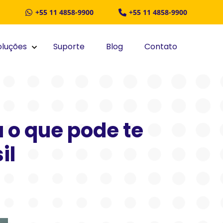
+55 11 4858-9900
+55 11 4858-9900
oluções
Suporte
Blog
Contato
 o que pode te
il