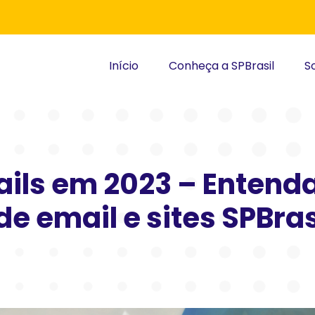
Início
Conheça a SPBrasil
S
ls em 2023 – Entenda
de email e sites SPBras