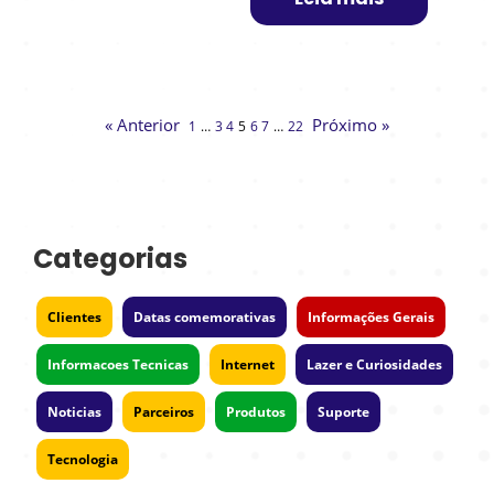
« Anterior
Próximo »
1
…
3
4
5
6
7
…
22
Categorias
Clientes
Datas comemorativas
Informações Gerais
Informacoes Tecnicas
Internet
Lazer e Curiosidades
Noticias
Parceiros
Produtos
Suporte
Tecnologia