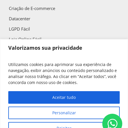
Criação de E-commerce
Datacenter
LGPD Fácil
Loja Online Fácil
Valorizamos sua privacidade
QR Code Fácil
Utilizamos cookies para aprimorar sua experiência de
navegação, exibir anúncios ou conteúdo personalizado e
Contato
analisar nosso tráfego. Ao clicar em “Aceitar todos”, você
concorda com nosso uso de cookies.
(11) 4858-9900
contato@spbrasil.com.br
Aceitar tudo
Segunda à Sexta
Personalizar
das 8:00h às 18:00h